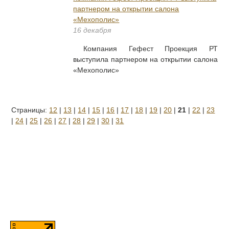
партнером на открытии салона
«Мехополис»
16 декабря
Компания Гефест Проекция РТ
выступила партнером на открытии салона
«Мехополис»
Страницы:
12
|
13
|
14
|
15
|
16
|
17
|
18
|
19
|
20
|
21
|
22
|
23
|
24
|
25
|
26
|
27
|
28
|
29
|
30
|
31
© 2025 Интерактив
Design by Lotta Design
Developed by Solid
г. Москва, Очаковское ш., д. 28,
стр. 2, эт. 4, оф. 403
+7(800)250-92-51