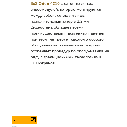
3х3 Orion 4210
состоит из легких
видеомодулей, которые монтируются
между собой, сотавляя лишь
незначительный зазор в 2,2 мм.
Видеостена обладает всеми
преимуществами плазменных панелей,
при этом, не требует какого-то особого
обслуживания, замены ламп и прочих
особенных процедур по обслуживания на
ряду с традиционными технологиями
LCD-экранов.
© 2025 Интерактив
Design by Lotta Design
Developed by Solid
г. Москва, Очаковское ш., д. 28,
стр. 2, эт. 4, оф. 403
+7(800)250-92-51