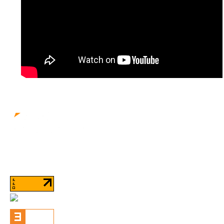
© 2025 Интерактив
Design by Lotta Design
Developed by Solid
г. Москва, Очаковское ш., д. 28,
стр. 2, эт. 4, оф. 403
+7(800)250-92-51